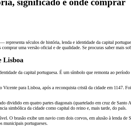
ória, significado e onde comprar
representa séculos de história, lenda e identidade da capital portugue
mprar uma versão oficial e de qualidade. Se procuras saber mais sobre 
e Lisboa
identidade da capital portuguesa. É um símbolo que remonta ao período
ão Vicente para Lisboa, após a reconquista cristã da cidade em 1147. F
do dividido em quatro partes diagonais (quartelado em cruz de Santo An
cia simbólica da cidade como capital do reino e, mais tarde, do país.
rável. O brasão exibe um navio com dois corvos, em alusão à lenda de 
os municipais portugueses.