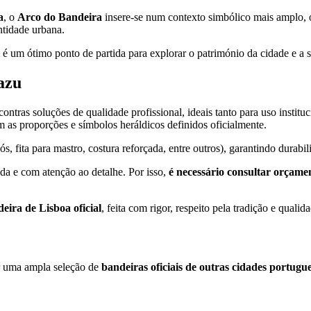
a
, o
Arco do Bandeira
insere-se num contexto simbólico mais amplo, o
ntidade urbana.
cal é um ótimo ponto de partida para explorar o património da cidade e a 
azu
contras soluções de qualidade profissional, ideais tanto para uso insti
tam as proporções e símbolos heráldicos definidos oficialmente.
, fita para mastro, costura reforçada, entre outros), garantindo dura
da e com atenção ao detalhe. Por isso,
é necessário consultar orçame
eira de Lisboa oficial
, feita com rigor, respeito pela tradição e qualid
r uma ampla seleção de
bandeiras oficiais de outras cidades portugu