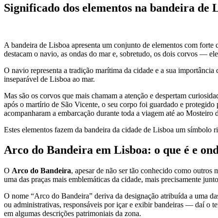
Significado dos elementos na bandeira de 
A bandeira de Lisboa apresenta um conjunto de elementos com forte ca
destacam o navio, as ondas do mar e, sobretudo, os dois corvos — ele
O navio representa a tradição marítima da cidade e a sua importância 
inseparável de Lisboa ao mar.
Mas são os corvos que mais chamam a atenção e despertam curiosidade.
após o martírio de São Vicente, o seu corpo foi guardado e protegido
acompanharam a embarcação durante toda a viagem até ao Mosteiro de
Estes elementos fazem da bandeira da cidade de Lisboa um símbolo ri
Arco do Bandeira em Lisboa: o que é e ond
O
Arco do Bandeira
, apesar de não ser tão conhecido como outros m
uma das praças mais emblemáticas da cidade, mais precisamente jun
O nome “Arco do Bandeira” deriva da designação atribuída a uma das a
ou administrativas, responsáveis por içar e exibir bandeiras — daí o
em algumas descrições patrimoniais da zona.