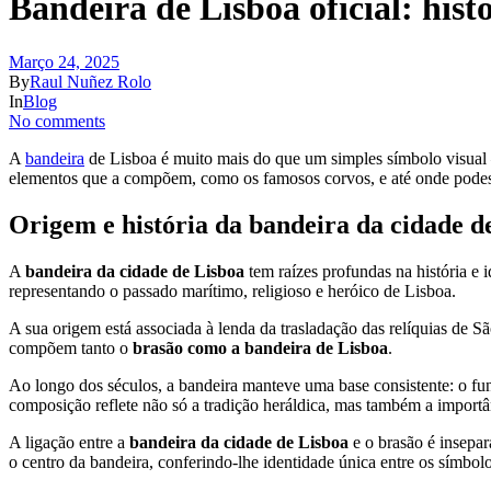
Bandeira de Lisboa oficial: hist
Março 24, 2025
By
Raul Nuñez Rolo
In
Blog
No comments
A
bandeira
de Lisboa é muito mais do que um simples símbolo visual — 
elementos que a compõem, como os famosos corvos, e até onde podes co
Origem e história da bandeira da cidade d
A
bandeira da cidade de Lisboa
tem raízes profundas na história e 
representando o passado marítimo, religioso e heróico de Lisboa.
A sua origem está associada à lenda da trasladação das relíquias de S
compõem tanto o
brasão como a bandeira de Lisboa
.
Ao longo dos séculos, a bandeira manteve uma base consistente: o fun
composição reflete não só a tradição heráldica, mas também a importân
A ligação entre a
bandeira da cidade de Lisboa
e o brasão é insepa
o centro da bandeira, conferindo-lhe identidade única entre os símbol