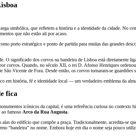
Lisboa
rga simbólica, que refletem a história e a identidade da cidade. No ce
mentos que não estão ali por acaso.
como porto estratégico e ponto de partida para muitas das grandes desc
 O significado dos corvos na bandeira de Lisboa está diretamente liga
 por corvos. Quando, no século XII, o rei D. Afonso Henriques ordenou 
 São Vicente de Fora. Desde então, os corvos tornaram-se guardiões s
co em história, fé e identidade local — um verdadeiro emblema da alma
e fica
onumentos icónicos da capital, é uma referência curiosa no contexto hi
to ao famoso
Arco da Rua Augusta
.
las do edifício que compõe a praça. Tradicionalmente, acredita-se que e
 termo “bandeira” no nome. Embora hoje em dia o nome seja pouco utili