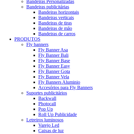
Bandeiras Personalizadas
Bandeiras publicitárias
Bandeiras horizontais
Bandeiras verticais
Bandeiras de tiras
Bandeiras de mão
Bandeiras de carros
PRODUTOS
Fly banners
Fly Banner Asa
Fly Banner Bali
Fly Banner Base
Fly Banner Easy
Fly Banner Gota
Fly Banner Vela
Fly Banners Aluminio
Accesórios para Fly Banners
Suportes publicitários
Backwall
Photocall
Pop Up
Roll Up Publicidade
Letreiros luminosos
Varejo Led
Caixas de luz