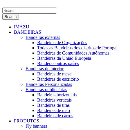
IMAZU
BANDEIRAS
Bandeiras externas
Bandeiras de Organizações
Todas as Bandeiras dos distritos de Portugal
Bandeiras de Comunidades Autónomas
Bandeiras da União Europeia
Banderas outros países
Bandeiras de interior
Bandeiras de mesa
Bandeiras de escritório
Bandeiras Personalizadas
Bandeiras publicitárias
Bandeiras horizontais
Bandeiras verticais
Bandeiras de tiras
Bandeiras de mão
Bandeiras de carros
PRODUTOS
Fly banners