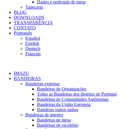
Hastes e pedestais de mesa
Tapeçaria
BLOG
DOWNLOADS
TRANSPARÊNCIA
CONTATO
Português
Español
English
Deutsch
Français
IMAZU
BANDEIRAS
Bandeiras externas
Bandeiras de Organizações
Todas as Bandeiras dos distritos de Portugal
Bandeiras de Comunidades Autónomas
Bandeiras da União Europeia
Banderas outros países
Bandeiras de interior
Bandeiras de mesa
Bandeiras de escritório