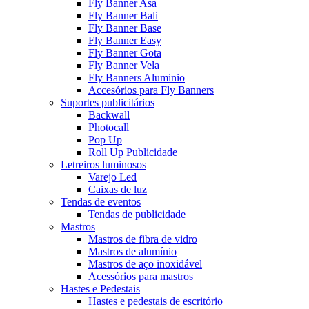
Fly Banner Asa
Fly Banner Bali
Fly Banner Base
Fly Banner Easy
Fly Banner Gota
Fly Banner Vela
Fly Banners Aluminio
Accesórios para Fly Banners
Suportes publicitários
Backwall
Photocall
Pop Up
Roll Up Publicidade
Letreiros luminosos
Varejo Led
Caixas de luz
Tendas de eventos
Tendas de publicidade
Mastros
Mastros de fibra de vidro
Mastros de alumínio
Mastros de aço inoxidável
Acessórios para mastros
Hastes e Pedestais
Hastes e pedestais de escritório