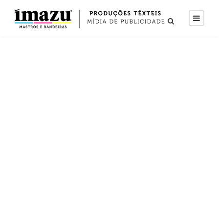
O que
significam os
castelos da
bandeira de