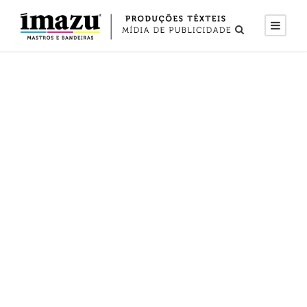
Hastes para
bandeiras e
Pedestais
Hastes para bandeiras.
Complemento que traz elegância
e distinção à bandeira