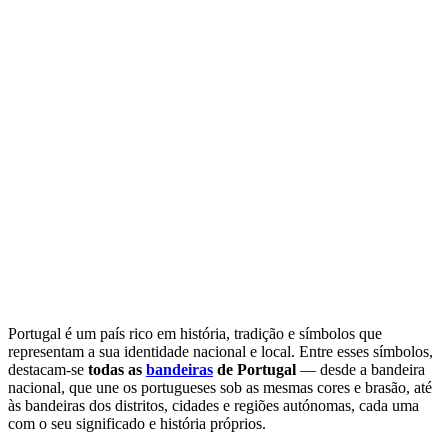
Todas as Bandeiras
dos distritos de
Portugal
Fabricação de bandeiras dos distritos e
cidades de Portugal
Portugal é um país rico em história, tradição e símbolos que
representam a sua identidade nacional e local. Entre esses símbolos,
destacam-se
todas as
bandeiras
de Portugal
— desde a bandeira
nacional, que une os portugueses sob as mesmas cores e brasão, até
às bandeiras dos distritos, cidades e regiões autónomas, cada uma
com o seu significado e história próprios.