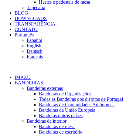
Hastes e pedestais de mesa
Tapeçaria
BLOG
DOWNLOADS
TRANSPARÊNCIA
CONTATO
Português
Español
English
Deutsch
Français
IMAZU
BANDEIRAS
Bandeiras externas
Bandeiras de Organizações
Todas as Bandeiras dos distritos de Portugal
Bandeiras de Comunidades Autónomas
Bandeiras da União Europeia
Banderas outros países
Bandeiras de interior
Bandeiras de mesa
Bandeiras de escritório