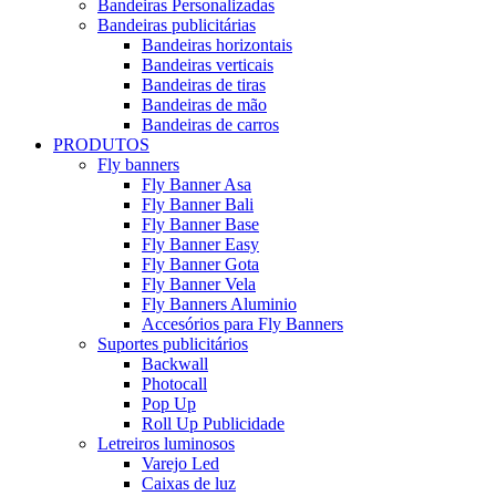
Bandeiras Personalizadas
Bandeiras publicitárias
Bandeiras horizontais
Bandeiras verticais
Bandeiras de tiras
Bandeiras de mão
Bandeiras de carros
PRODUTOS
Fly banners
Fly Banner Asa
Fly Banner Bali
Fly Banner Base
Fly Banner Easy
Fly Banner Gota
Fly Banner Vela
Fly Banners Aluminio
Accesórios para Fly Banners
Suportes publicitários
Backwall
Photocall
Pop Up
Roll Up Publicidade
Letreiros luminosos
Varejo Led
Caixas de luz