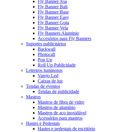
Fly Banner Asa
Fly Banner Bali
Fly Banner Base
Fly Banner Easy
Fly Banner Gota
Fly Banner Vela
Fly Banners Aluminio
Accesórios para Fly Banners
Suportes publicitários
Backwall
Photocall
Pop Up
Roll Up Publicidade
Letreiros luminosos
Varejo Led
Caixas de luz
Tendas de eventos
Tendas de publicidade
Mastros
Mastros de fibra de vidro
Mastros de alumínio
Mastros de aço inoxidável
Acessórios para mastros
Hastes e Pedestais
Hastes e pedestais de escritório