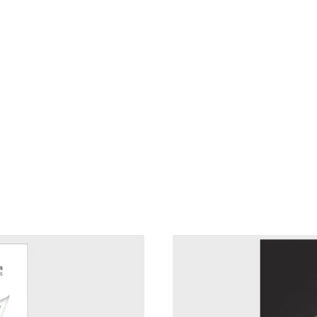
s úteis para sua gest
Imazu
s recursos para que possa trabalhar connosco da forma
a. Caso não encontre nenhum documento, entre em co