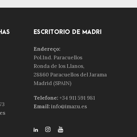
HAS
ESCRITÓRIO DE MADRI
Endereço:
Pol.Ind. Paracuellos
Ronda de los Llanos,
28860 Paracuellos del Jarama
Madrid (SPAIN)
Telefone:
+34 911 591 981
73
Email:
info@imazu.es
es