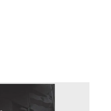
ão com o
 mais cómoda, simples e
ntato.