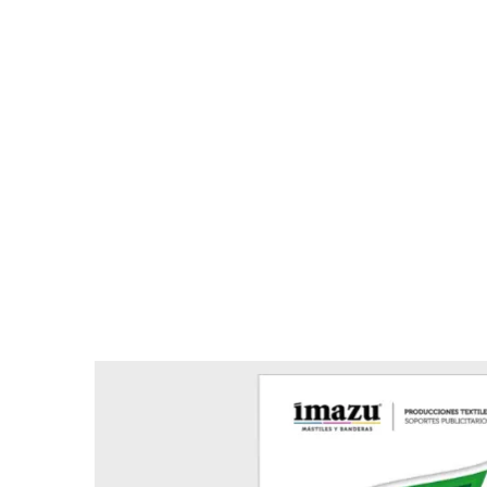
Recurso
Oferecemos-lhe todos o
rápid