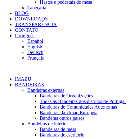
Hastes e pedestais de mesa
Tapeçaria
BLOG
DOWNLOADS
TRANSPARÊNCIA
CONTATO
Português
Español
English
Deutsch
Français
IMAZU
BANDEIRAS
Bandeiras externas
Bandeiras de Organizações
Todas as Bandeiras dos distritos de Portugal
Bandeiras de Comunidades Autónomas
Bandeiras da União Europeia
Banderas outros países
Bandeiras de interior
Bandeiras de mesa
Bandeiras de escritório