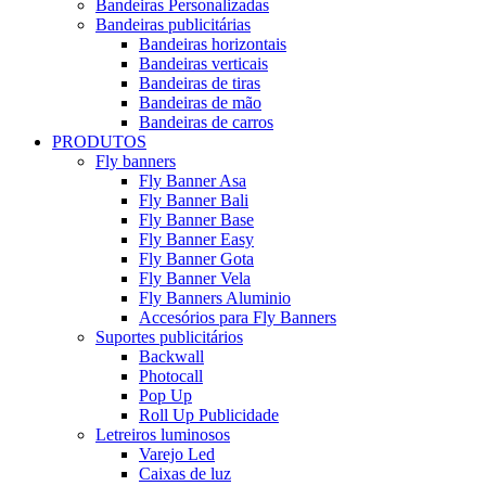
Bandeiras Personalizadas
Bandeiras publicitárias
Bandeiras horizontais
Bandeiras verticais
Bandeiras de tiras
Bandeiras de mão
Bandeiras de carros
PRODUTOS
Fly banners
Fly Banner Asa
Fly Banner Bali
Fly Banner Base
Fly Banner Easy
Fly Banner Gota
Fly Banner Vela
Fly Banners Aluminio
Accesórios para Fly Banners
Suportes publicitários
Backwall
Photocall
Pop Up
Roll Up Publicidade
Letreiros luminosos
Varejo Led
Caixas de luz