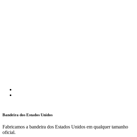
Bandeiras de outros países
Escolha as bandeiras de diferentes países do
mundo
Bandeira dos Estados Unidos
Fabricamos a bandeira dos Estados Unidos em qualquer tamanho
oficial.