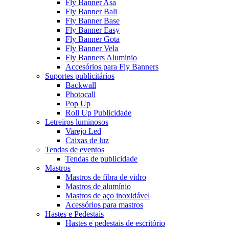
Fly Banner Asa
Fly Banner Bali
Fly Banner Base
Fly Banner Easy
Fly Banner Gota
Fly Banner Vela
Fly Banners Aluminio
Accesórios para Fly Banners
Suportes publicitários
Backwall
Photocall
Pop Up
Roll Up Publicidade
Letreiros luminosos
Varejo Led
Caixas de luz
Tendas de eventos
Tendas de publicidade
Mastros
Mastros de fibra de vidro
Mastros de alumínio
Mastros de aço inoxidável
Acessórios para mastros
Hastes e Pedestais
Hastes e pedestais de escritório