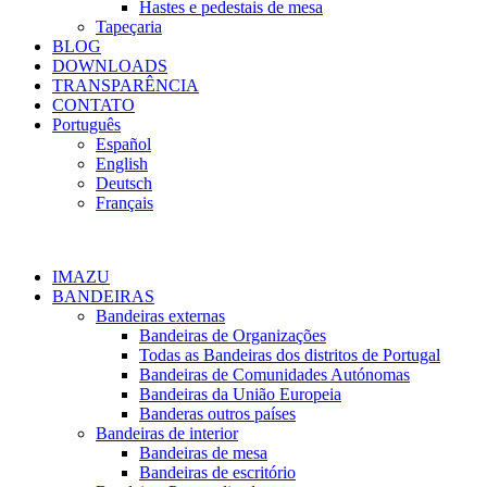
Hastes e pedestais de mesa
Tapeçaria
BLOG
DOWNLOADS
TRANSPARÊNCIA
CONTATO
Português
Español
English
Deutsch
Français
IMAZU
BANDEIRAS
Bandeiras externas
Bandeiras de Organizações
Todas as Bandeiras dos distritos de Portugal
Bandeiras de Comunidades Autónomas
Bandeiras da União Europeia
Banderas outros países
Bandeiras de interior
Bandeiras de mesa
Bandeiras de escritório