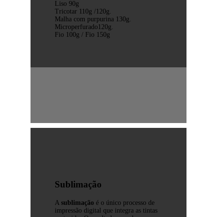
Liso 90g
Tricotar 110g /120g.
Malha com purpurina 130g.
Microperfurado120g.
Fio 100g / Fio 150g
Sublimação
A
sublimação
é o único processo de
impressão digital que integra as tintas