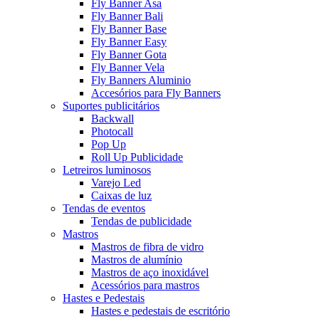
Fly Banner Asa
Fly Banner Bali
Fly Banner Base
Fly Banner Easy
Fly Banner Gota
Fly Banner Vela
Fly Banners Aluminio
Accesórios para Fly Banners
Suportes publicitários
Backwall
Photocall
Pop Up
Roll Up Publicidade
Letreiros luminosos
Varejo Led
Caixas de luz
Tendas de eventos
Tendas de publicidade
Mastros
Mastros de fibra de vidro
Mastros de alumínio
Mastros de aço inoxidável
Acessórios para mastros
Hastes e Pedestais
Hastes e pedestais de escritório