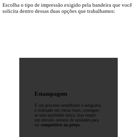
Escolha o tipo de impressão exigido pela bandeira que você
solicita dentro dessas duas opções que trabalhamos:
Estampagem
É um processo semelhante à serigrafia,
é realizado em várias fases, consegue-
se uma qualidade única, mas requer
um elevado número de unidades para
ser
competitivo no preço.