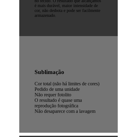
no tecido. O resultado que alcançamos
é mais durável, maior intensidade de
cor, não desbota e pode ser facilmente
armazenado.
Sublimação
Cor total (não há limites de cores)
Pedido de uma unidade
Não requer fotolito
O resultado é quase uma
reprodução fotográfica
Não desaparece com a lavagem