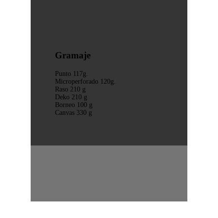
Gramaje
Punto 117g.
Microperforado 120g.
Raso 210 g
Deko 210 g
Borneo 100 g
Canvas 330 g