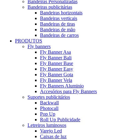
Bandeiras Personalizadas
Bandeiras publicitárias
Bandeiras horizontais
Bandeiras verticais
Bandeiras de tiras
Bandeiras de mão
Bandeiras de carros
PRODUTOS
Fly banners
Fly Banner Asa
Fly Banner Bali
Fly Banner Base
Fly Banner Easy
Fly Banner Gota
Fly Banner Vela
Fly Banners Aluminio
Accesórios para Fly Banners
Suportes publicitários
Backwall
Photocall
Pop Up
Roll Up Publicidade
Letreiros luminosos
Varejo Led
Caixas de luz