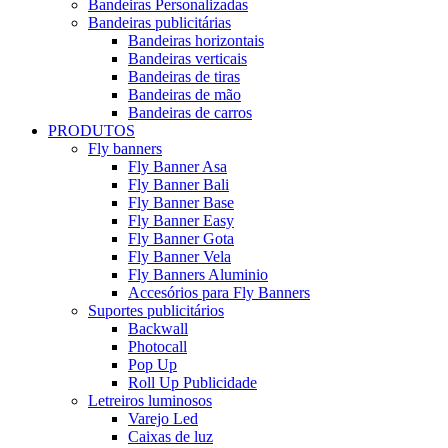
Bandeiras Personalizadas
Bandeiras publicitárias
Bandeiras horizontais
Bandeiras verticais
Bandeiras de tiras
Bandeiras de mão
Bandeiras de carros
PRODUTOS
Fly banners
Fly Banner Asa
Fly Banner Bali
Fly Banner Base
Fly Banner Easy
Fly Banner Gota
Fly Banner Vela
Fly Banners Aluminio
Accesórios para Fly Banners
Suportes publicitários
Backwall
Photocall
Pop Up
Roll Up Publicidade
Letreiros luminosos
Varejo Led
Caixas de luz