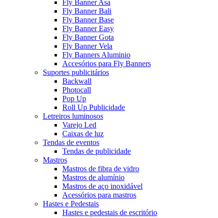
Fly Banner Asa
Fly Banner Bali
Fly Banner Base
Fly Banner Easy
Fly Banner Gota
Fly Banner Vela
Fly Banners Aluminio
Accesórios para Fly Banners
Suportes publicitários
Backwall
Photocall
Pop Up
Roll Up Publicidade
Letreiros luminosos
Varejo Led
Caixas de luz
Tendas de eventos
Tendas de publicidade
Mastros
Mastros de fibra de vidro
Mastros de alumínio
Mastros de aço inoxidável
Acessórios para mastros
Hastes e Pedestais
Hastes e pedestais de escritório