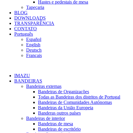
Hastes e pedestais de mesa
Tapeçaria
BLOG
DOWNLOADS
TRANSPARÊNCIA
CONTATO
Português
Español
English
Deutsch
Français
IMAZU
BANDEIRAS
Bandeiras externas
Bandeiras de Organizações
Todas as Bandeiras dos distritos de Portugal
Bandeiras de Comunidades Autónomas
Bandeiras da União Europeia
Banderas outros países
Bandeiras de interior
Bandeiras de mesa
Bandeiras de escritório