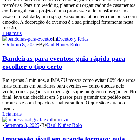
memórias. Para um wedding planner ou organizador de casamentos
em Portugal, cada projeto é uma promessa: a de transformar uma
visão em realidade, um espaço vazio numa atmosfera que pulsa com
emoção. A decoração de eventos é a sua principal ferramenta nesta
missão,...
Leia mais
In
Eventos y ferias
•
Outubro 8, 2025
•
By
Raul Nuñez Rolo
Bandeiras para eventos: guia rápido para
escolher o tipo certo
Em apenas 3 minutos, a IMAZU mostra como evitar 80% dos erros
mais comuns em bandeiras para eventos — como quedas pelo
vento, cores apagadas ou mensagens que ninguém consegue ler. No
final, leve um checklist em 5 passos para garantir um pedido sem
surpresas e com impacto visual garantido. O que são e quando
usar...
Leia mais
In
Imazu
•
Setembro 3, 2025
•
By
Raul Nuñez Rolo
Impressão têxtil em grande formato: guia