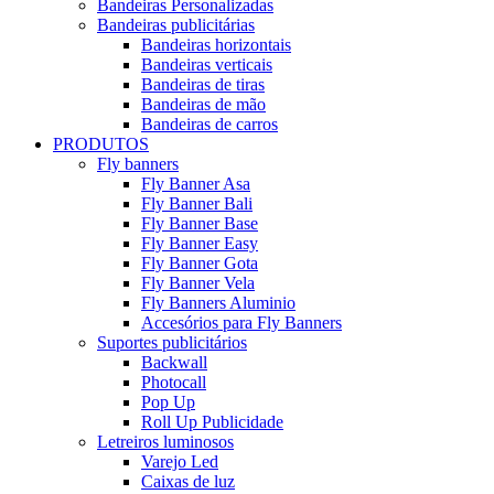
Bandeiras Personalizadas
Bandeiras publicitárias
Bandeiras horizontais
Bandeiras verticais
Bandeiras de tiras
Bandeiras de mão
Bandeiras de carros
PRODUTOS
Fly banners
Fly Banner Asa
Fly Banner Bali
Fly Banner Base
Fly Banner Easy
Fly Banner Gota
Fly Banner Vela
Fly Banners Aluminio
Accesórios para Fly Banners
Suportes publicitários
Backwall
Photocall
Pop Up
Roll Up Publicidade
Letreiros luminosos
Varejo Led
Caixas de luz