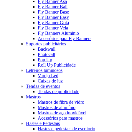
Fly Banner Asa
Fly Banner Bali
Fly Banner Base
Fly Banner Easy
Fly Banner Gota
Fly Banner Vela
Fly Banners Aluminio
Accesórios para Fly Banners
Suportes publicitários
Backwall
Photocall
Pop Up
Roll Up Publicidade
Letreiros luminosos
Varejo Led
Caixas de luz
Tendas de eventos
Tendas de publicidade
Mastros
Mastros de fibra de vidro
Mastros de alumínio
Mastros de aço inoxidável
Acessórios para mastros
Hastes e Pedestais
Hastes e pedestais de escritório