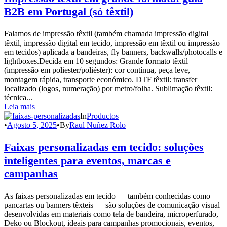
B2B em Portugal (só têxtil)
Falamos de impressão têxtil (também chamada impressão digital
têxtil, impressão digital em tecido, impressão em têxtil ou impressão
em tecidos) aplicada a bandeiras, fly banners, backwalls/photocalls e
lightboxes.Decida em 10 segundos: Grande formato têxtil
(impressão em poliester/poliéster): cor contínua, peça leve,
montagem rápida, transporte económico. DTF têxtil: transfer
localizado (logos, numeração) por metro/folha. Sublimação têxtil:
técnica...
Leia mais
In
Productos
•
Agosto 5, 2025
•
By
Raul Nuñez Rolo
Faixas personalizadas em tecido: soluções
inteligentes para eventos, marcas e
campanhas
As faixas personalizadas em tecido — também conhecidas como
pancartas ou banners têxteis — são soluções de comunicação visual
desenvolvidas em materiais como tela de bandeira, microperfurado,
Deko ou Blockout, ideais para campanhas promocionais, eventos,