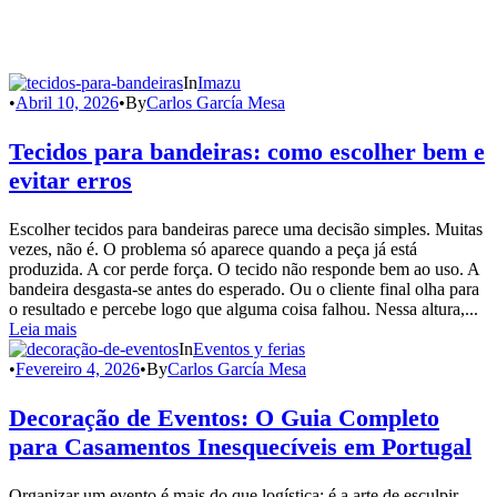
Blog
Todas as notícias da Imazu e do setor no nosso Blog
In
Imazu
•
Abril 10, 2026
•
By
Carlos García Mesa
Tecidos para bandeiras: como escolher bem e
evitar erros
Escolher tecidos para bandeiras parece uma decisão simples. Muitas
vezes, não é. O problema só aparece quando a peça já está
produzida. A cor perde força. O tecido não responde bem ao uso. A
bandeira desgasta-se antes do esperado. Ou o cliente final olha para
o resultado e percebe logo que alguma coisa falhou. Nessa altura,...
Leia mais
In
Eventos y ferias
•
Fevereiro 4, 2026
•
By
Carlos García Mesa
Decoração de Eventos: O Guia Completo
para Casamentos Inesquecíveis em Portugal
Organizar um evento é mais do que logística; é a arte de esculpir