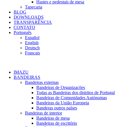
Hastes e pedestais de mesa
Tapeçaria
BLOG
DOWNLOADS
TRANSPARÊNCIA
CONTATO
Português
Español
English
Deutsch
Français
IMAZU
BANDEIRAS
Bandeiras externas
Bandeiras de Organizações
Todas as Bandeiras dos distritos de Portugal
Bandeiras de Comunidades Autónomas
Bandeiras da União Europeia
Banderas outros países
Bandeiras de interior
Bandeiras de mesa
Bandeiras de escritório