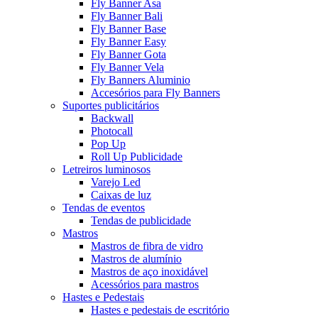
Fly Banner Asa
Fly Banner Bali
Fly Banner Base
Fly Banner Easy
Fly Banner Gota
Fly Banner Vela
Fly Banners Aluminio
Accesórios para Fly Banners
Suportes publicitários
Backwall
Photocall
Pop Up
Roll Up Publicidade
Letreiros luminosos
Varejo Led
Caixas de luz
Tendas de eventos
Tendas de publicidade
Mastros
Mastros de fibra de vidro
Mastros de alumínio
Mastros de aço inoxidável
Acessórios para mastros
Hastes e Pedestais
Hastes e pedestais de escritório