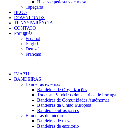
Hastes e pedestais de mesa
Tapeçaria
BLOG
DOWNLOADS
TRANSPARÊNCIA
CONTATO
Português
Español
English
Deutsch
Français
IMAZU
BANDEIRAS
Bandeiras externas
Bandeiras de Organizações
Todas as Bandeiras dos distritos de Portugal
Bandeiras de Comunidades Autónomas
Bandeiras da União Europeia
Banderas outros países
Bandeiras de interior
Bandeiras de mesa
Bandeiras de escritório