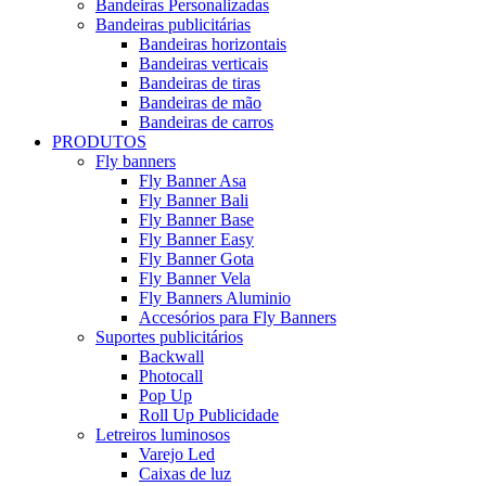
Bandeiras Personalizadas
Bandeiras publicitárias
Bandeiras horizontais
Bandeiras verticais
Bandeiras de tiras
Bandeiras de mão
Bandeiras de carros
PRODUTOS
Fly banners
Fly Banner Asa
Fly Banner Bali
Fly Banner Base
Fly Banner Easy
Fly Banner Gota
Fly Banner Vela
Fly Banners Aluminio
Accesórios para Fly Banners
Suportes publicitários
Backwall
Photocall
Pop Up
Roll Up Publicidade
Letreiros luminosos
Varejo Led
Caixas de luz