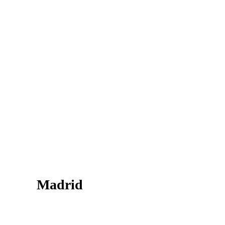
Contacte-nos
Contacte-nos envie-nos a sua questão ou
localize os nossos escritórios
Madrid