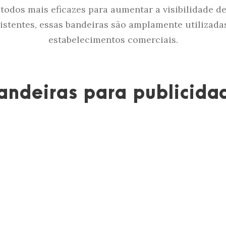
étodos mais eficazes para aumentar a visibilidade 
istentes, essas bandeiras são amplamente utilizada
estabelecimentos comerciais.
andeiras para publicida
mos a mais ampla gama de
bandeiras publicitárias
lém disso, resistem às intempéries no exterior. Há
para usar ao ar livre em feiras, eventos ou campeon
 proporciona uma grande dose de dinamismo e lhe c
moderno e elegante.