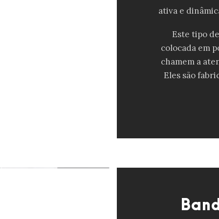
ativa e dinâmi
Este tipo d
colocada em p
chamem a aten
Eles são fabr
Band