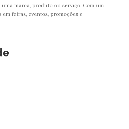
de uma marca, produto ou serviço. Com um
s em feiras, eventos, promoções e
de
, são um excelente
 um grande número de
atos esportivos. Além
onfere um visual mais