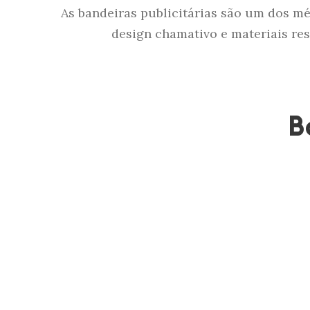
As bandeiras publicitárias são um dos m
design chamativo e materiais res
B
Na
Imazu
oferece
investimento que, a
modelos e propostas 
disso, seu movimento