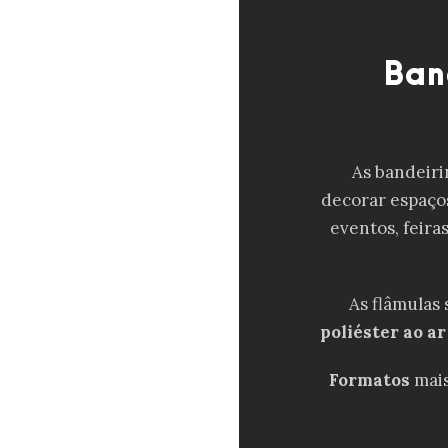
Ban
As bandeiri
decorar espaços
eventos, feiras
As flâmulas
poliéster ao ar
Formatos
mais