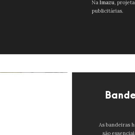
Na
Imazu
, projet
publicitárias.
Bande
As bandeiras ho
são essenciai