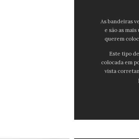
As bandeiras ve
e são as mais
querem coloc
Este tipo d
colocada em po
vista correta