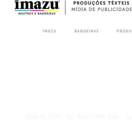
IMAZU
BANDEIRAS
PRODU
Bandeira do 
exterior
Maio 19, 2025
Raul Nuñez Rolo
By
In