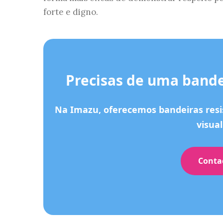
forte e digno.
Precisas de uma bande
Na Imazu, oferecemos bandeiras resi
visua
Conta