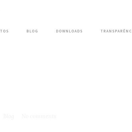
TOS
BLOG
DOWNLOADS
TRANSPARÊNC
Brasil com mastr
Blog
No comments