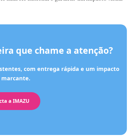
ira que chame a atenção?
stentes, com entrega rápida e um impacto
l marcante.
cta a IMAZU