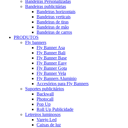
Bandeiras Personalizadas
Bandeiras publicitárias
Bandeiras horizontais
Bandeiras verticais
Bandeiras de tiras
Bandeiras de mão
Bandeiras de carros
PRODUTOS
Fly banners
Fly Banner Asa
Fly Banner Bali
Fly Banner Base
Fly Banner Easy
Fly Banner Gota
Fly Banner Vela
Fly Banners Aluminio
Accesórios para Fly Banners
Suportes publicitários
Backwall
Photocall
Pop Up
Roll Up Publicidade
Letreiros luminosos
Varejo Led
Caixas de luz