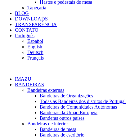
Hastes e pedestais de mesa
Tapeçaria
BLOG
DOWNLOADS
TRANSPARÊNCIA
CONTATO
Português
Español
English
Deutsch
Français
IMAZU
BANDEIRAS
Bandeiras externas
Bandeiras de Organizações
Todas as Bandeiras dos distritos de Portugal
Bandeiras de Comunidades Autónomas
Bandeiras da União Europeia
Banderas outros países
Bandeiras de interior
Bandeiras de mesa
Bandeiras de escritório