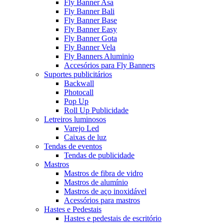
Fly Banner Asa
Fly Banner Bali
Fly Banner Base
Fly Banner Easy
Fly Banner Gota
Fly Banner Vela
Fly Banners Aluminio
Accesórios para Fly Banners
Suportes publicitários
Backwall
Photocall
Pop Up
Roll Up Publicidade
Letreiros luminosos
Varejo Led
Caixas de luz
Tendas de eventos
Tendas de publicidade
Mastros
Mastros de fibra de vidro
Mastros de alumínio
Mastros de aço inoxidável
Acessórios para mastros
Hastes e Pedestais
Hastes e pedestais de escritório